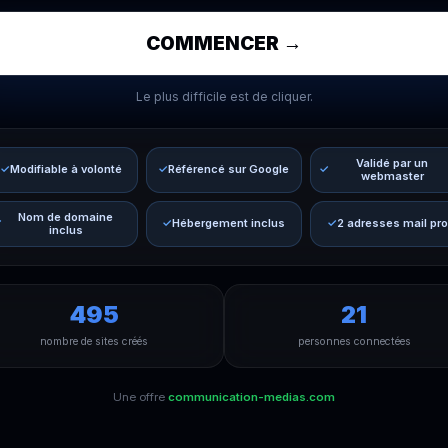
COMMENCER →
Le plus difficile est de cliquer.
Validé par un
Modifiable à volonté
Référencé sur Google
webmaster
Nom de domaine
Hébergement inclus
2 adresses mail pro
inclus
495
21
nombre de sites créés
personnes connectées
Une offre
communication-medias.com